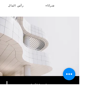
شركاء
رأس المال
شركائنا