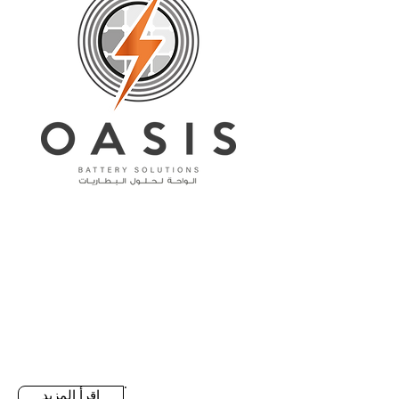
تاسكو
تاسكو توفر وتزود المملكة العربية السعودية
بحلول الري وكذلك الكيماويات والأسمدة لجميع
حلول المناظر الطبيعية بما في ذلك ملاعب
الجولف والملاعب الرياضية
اقرأ المزيد